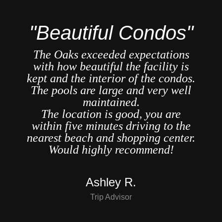
"
"Beautiful Condos"
re
The Oaks exceeded expectations
ast
with how beautiful the facility is
A
ar
kept and the interior of the condos.
se
The pools are large and very well
we
maintained.
n is
The location is good, you are
within five minutes driving to the
o,
nearest beach and shopping center.
er
Would highly recommend!
..
Ashley R.
Trip Advisor